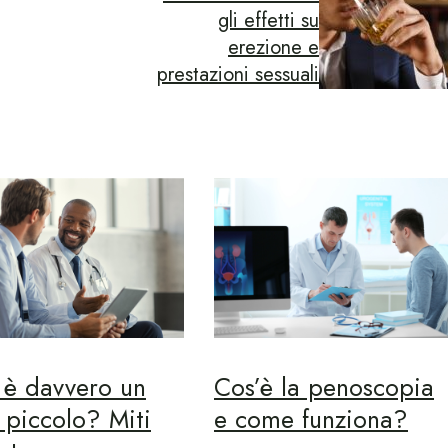
gli effetti su
erezione e
prestazioni sessuali
 è davvero un
Cos’è la penoscopia
 piccolo? Miti
e come funziona?