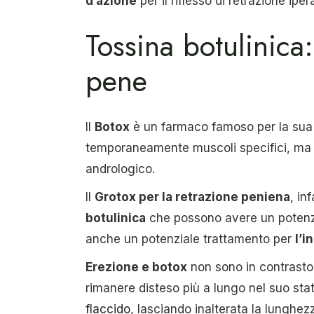
d’azione
per il riflesso di retrazione iper
Tossina botulinica
pene
Il
Botox
è un farmaco famoso per la sua c
temporaneamente muscoli specifici, ma ha
andrologico.
Il
Grotox per la retrazione peniena
, in
botulinica
che possono avere un potenzial
anche un potenziale trattamento per
l’i
Erezione e botox
non sono in contrasto,
rimanere disteso più a lungo nel suo stato
flaccido
, lasciando inalterata la lunghez