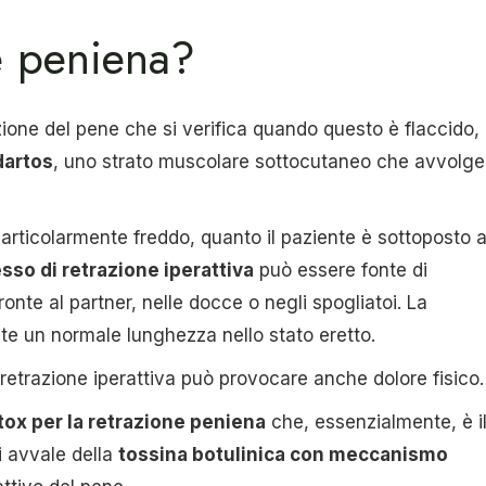
e peniena?
zione del pene che si verifica quando questo è flaccido,
dartos
, uno strato muscolare sottocutaneo che avvolge
articolarmente freddo, quanto il paziente è sottoposto 
esso di retrazione iperattiva
può essere fonte di
nte al partner, nelle docce o negli spogliatoi. La
te un normale lunghezza nello stato eretto.
 retrazione iperattiva può provocare anche dolore fisico.
ox per la retrazione peniena
che, essenzialmente, è i
i avvale della
tossina botulinica con meccanismo