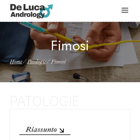
Fimosi
Home
Patologie
Fimosi
Riassunto