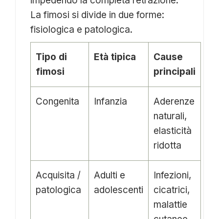
impedendo la completa retrazione.
La fimosi si divide in due forme:
fisiologica e patologica.
Tipo di
Età tipica
Cause
fimosi
principali
Congenita
Infanzia
Aderenze
naturali,
elasticità
ridotta
Acquisita /
Adulti e
Infezioni,
patologica
adolescenti
cicatrici,
malattie