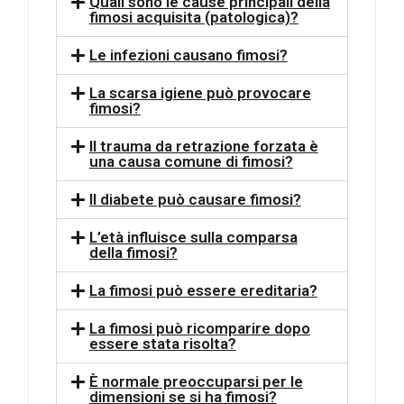
Quali sono le cause principali della
fimosi acquisita (patologica)?
Le infezioni causano fimosi?
La scarsa igiene può provocare
fimosi?
Il trauma da retrazione forzata è
una causa comune di fimosi?
Il diabete può causare fimosi?
L’età influisce sulla comparsa
della fimosi?
La fimosi può essere ereditaria?
La fimosi può ricomparire dopo
essere stata risolta?
È normale preoccuparsi per le
dimensioni se si ha fimosi?