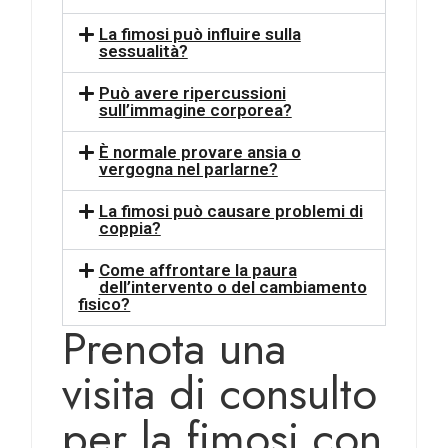
La fimosi può influire sulla
sessualità?
Può avere ripercussioni
sull’immagine corporea?
È normale provare ansia o
vergogna nel parlarne?
La fimosi può causare problemi di
coppia?
Come affrontare la paura
dell’intervento o del cambiamento
fisico?
Prenota una
visita di consulto
per la fimosi con