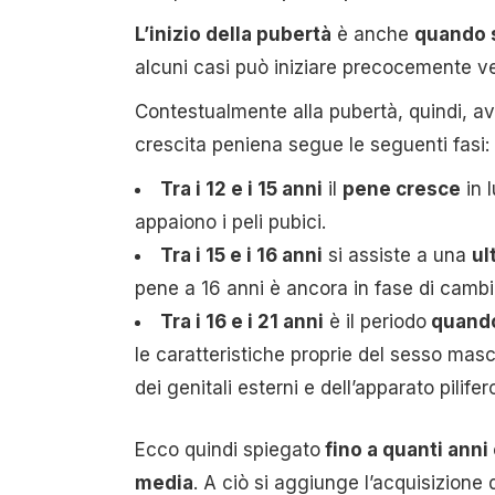
L’inizio della pubertà
è anche
quando s
alcuni casi può iniziare precocemente ver
Contestualmente alla pubertà, quindi, a
crescita peniena segue le seguenti fasi:
Tra i 12 e i 15 anni
il
pene cresce
in l
appaiono i peli pubici.
Tra i 15 e i 16 anni
si assiste a una
ul
pene a 16 anni è ancora in fase di camb
Tra i 16 e i 21 anni
è il periodo
quando 
le caratteristiche proprie del sesso mas
dei genitali esterni e dell’apparato pilif
Ecco quindi spiegato
fino a quanti anni
media
. A ciò si aggiunge l’acquisizione 