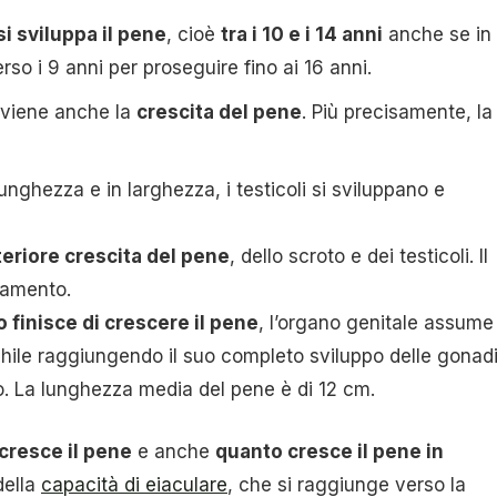
i sviluppa il pene
, cioè
tra i 10 e i 14 anni
anche se in
so i 9 anni per proseguire fino ai 16 anni.
vviene anche la
crescita del pene
. Più precisamente, la
unghezza e in larghezza, i testicoli si sviluppano e
teriore crescita del pene
, dello scroto e dei testicoli. Il
iamento.
finisce di crescere il pene
, l’organo genitale assume
chile raggiungendo il suo completo sviluppo delle gonadi
ero. La lunghezza media del pene è di 12 cm.
 cresce il pene
e anche
quanto cresce il pene in
della
capacità di eiaculare
, che si raggiunge verso la