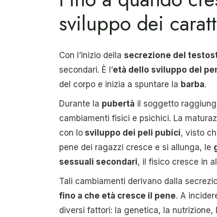
sviluppo dei carat
Con l’inizio della
secrezione del testos
secondari. È l’
età dello sviluppo del pe
del corpo e inizia a spuntare la
barba
.
Durante la
pubertà
il soggetto raggiunge
cambiamenti fisici e psichici. La matura
con lo
sviluppo dei peli pubici
, visto c
pene dei ragazzi cresce e si allunga, le
sessuali secondari
, il fisico cresce in 
Tali cambiamenti derivano dalla secrezi
fino a che età cresce il pene
. A incide
diversi fattori: la genetica, la nutrizione,