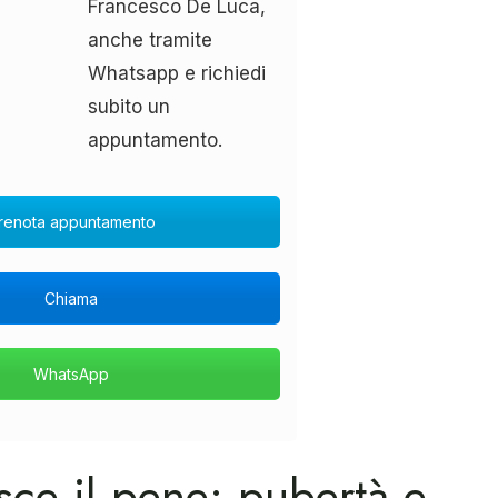
Francesco De Luca,
anche tramite
Whatsapp e richiedi
subito un
appuntamento.
renota appuntamento
Chiama
WhatsApp
sce il pene: pubertà e