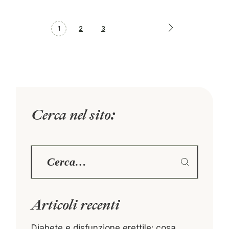
1
2
3
Cerca nel sito:
Articoli recenti
Diabete e disfunzione erettile: cosa