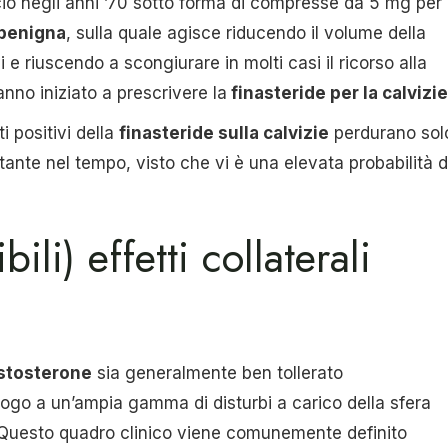
io negli anni ’70 sotto forma di compresse da 5 mg per
 benigna
, sulla quale agisce riducendo il volume della
i e riuscendo a scongiurare in molti casi il ricorso alla
anno iniziato a prescrivere la
finasteride per la calvizie
ti positivi della
finasteride sulla calvizie
perdurano sol
ante nel tempo, visto che vi è una elevata probabilità d
ili) effetti collaterali
estosterone
sia generalmente ben tollerato
luogo a un’ampia gamma di disturbi a carico della sfera
 Questo quadro clinico viene comunemente definito