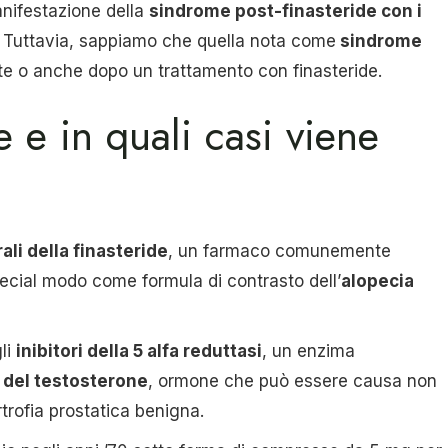
anifestazione della
sindrome post-finasteride con i
i. Tuttavia, sappiamo che quella nota come
sindrome
e o anche dopo un trattamento con finasteride.
e e in quali casi viene
rali della finasteride
, un farmaco comunemente
pecial modo come formula di contrasto dell’
alopecia
gli
inibitori della 5 alfa reduttasi
, un enzima
e del testosterone
, ormone che può essere causa non
trofia prostatica benigna.