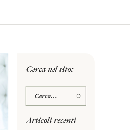
Chiamaci:
+39 06 855 0385
Info
BLOG
CONTATTI
Cerca nel sito:
Articoli recenti