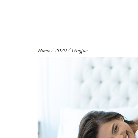
Email:
francescodeluca.md@gmail.com
HOME
CHI SONO
Home
2020
Giugno