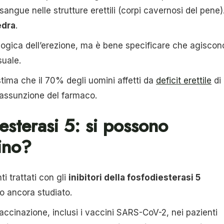
 sangue nelle strutture erettili (corpi cavernosi del pene)
pedra
.
ologica dell’erezione, ma è bene specificare che agiscon
suale.
 stima che il 70% degli uomini affetti da
deficit erettile
di
’assunzione del farmaco.
iesterasi 5: si possono
ino?
ti trattati con gli
inibitori della fosfodiesterasi 5
to ancora studiato.
 vaccinazione, inclusi i vaccini SARS-CoV-2, nei pazienti