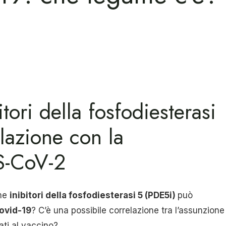
tori della fosfodiesterasi
elazione con la
S-CoV-2
ume
inibitori della fosfodiesterasi 5 (PDE5i)
può
Covid-19
? C’è una possibile correlazione tra l’assunzione
gati al vaccino?