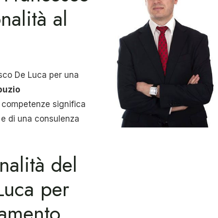
nalità al
esco De Luca per una
puzio
ue competenze significa
à e di una consulenza
nalità del
Luca per
samento