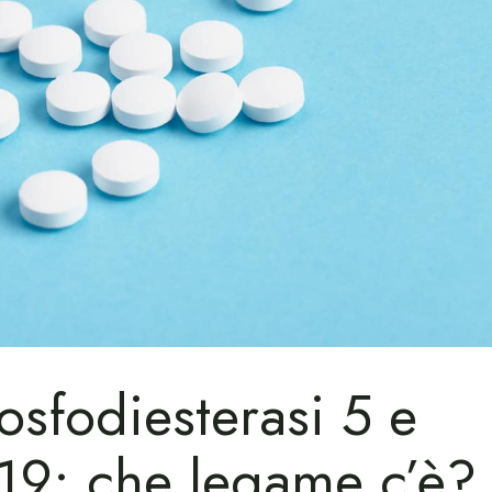
fosfodiesterasi 5 e
19: che legame c’è?