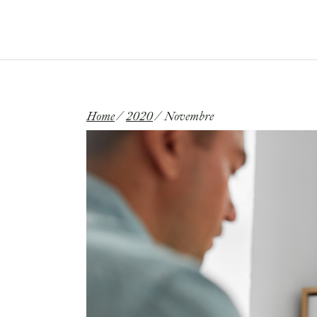
Email:
francescodeluca.md@gmail.com
HOME
CHI SONO
Home
2020
Novembre