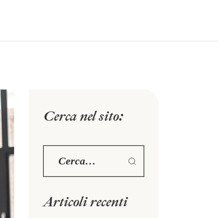
Chiamaci:
+39 06 855 0385
Info
BLOG
CONTATTI
Cerca nel sito:
Articoli recenti