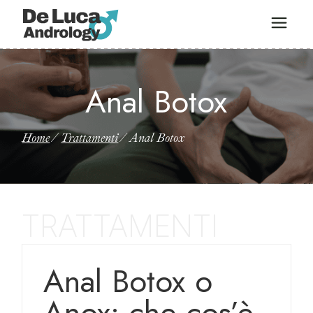
Anal Botox
Home
Trattamenti
Anal Botox
Anal Botox o
Anox: che cos’è