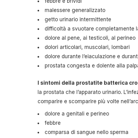
febbre e brividi
malessere generalizzato
getto urinario intermittente
difficoltà a svuotare completamente 
dolore al pene, ai testicoli, al perineo
dolori articolari, muscolari, lombari
dolore durante l’eiaculazione e duran
prostata congesta e dolente alla palp
I sintomi della
prostatite batterica cron
la prostata che l’apparato urinario. L’inf
comparire e scomparire più volte nell’ar
dolore a genitali e perineo
febbre
comparsa di sangue nello sperma