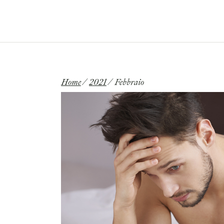
Email:
francescodeluca.md@gmail.com
HOME
CHI SONO
Home
2021
Febbraio