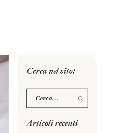
Chiamaci:
+39 06 855 0385
Info
BLOG
CONTATTI
Cerca nel sito:
Articoli recenti